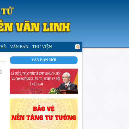
THỂ
VĂN BẢN
THƯ VIỆN
VĂN BẢN MỚI
C