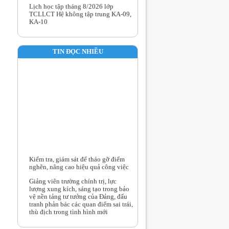
TCLLCT Hệ không tập trung KA-09,
KA-10
Kế hoạch học tập toàn khóa lớp
TCLLCT Hệ không tập trung KA-10
TIN ĐỌC NHIỀU
Kế hoạch học tập toàn khóa lớp
TCLLCT Hệ không tập trung KA-09
Trường Chính trị Nguyễn Văn Linh
tổ chức Hội nghị Chuyên môn quý III
năm 2026
Kiểm tra, giám sát để tháo gỡ điểm
nghẽn, nâng cao hiệu quả công việc
Giảng viên trường chính trị, lực
lượng xung kích, sáng tạo trong bảo
vệ nền tảng tư tưởng của Đảng, đấu
tranh phản bác các quan điểm sai trái,
thù địch trong tình hình mới
Chủ tịch Hồ Chí Minh tìm ra con
đường cứu nước - ý nghĩa và giá trị