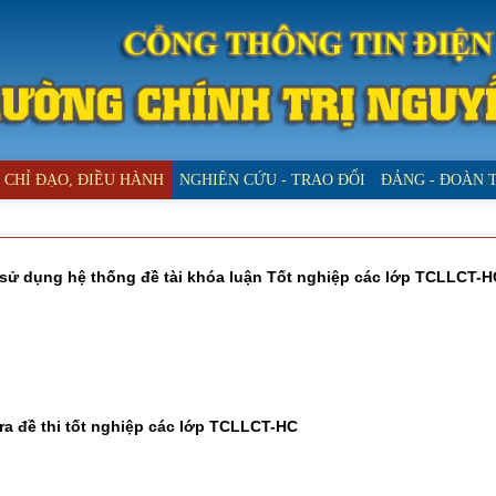
CHỈ ĐẠO, ĐIỀU HÀNH
NGHIÊN CỨU - TRAO ĐỔI
ĐẢNG - ĐOÀN 
 sử dụng hệ thống đề tài khóa luận Tốt nghiệp các lớp TCLLCT-H
 ra đề thi tốt nghiệp các lớp TCLLCT-HC