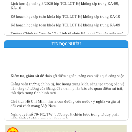
KA-10
Kế hoạch học tập toàn khóa lớp TCLLCT Hệ không tập trung KA-10
Kế hoạch học tập toàn khóa lớp TCLLCT Hệ không tập trung KA-09
Trường Chính trị Nguyễn Văn Linh tổ chức Hội nghị Chuyên môn quý
III năm 2026
TIN ĐỌC NHIỀU
Kiểm tra, giám sát để tháo gỡ điểm nghẽn, nâng cao hiệu quả công việc
Giảng viên trường chính trị, lực lượng xung kích, sáng tạo trong bảo vệ
nền tảng tư tưởng của Đảng, đấu tranh phản bác các quan điểm sai trái,
thù địch trong tình hình mới
Chủ tịch Hồ Chí Minh tìm ra con đường cứu nước - ý nghĩa và giá trị
đối với cách mạng Việt Nam
Nghị quyết số 79- NQ/TW: bước ngoặt chiến lược trong tư duy phát
triển kinh tế nhà nước giai đoạn mới
Ý nghĩa của bài học kinh nghiệm được Đảng Cộng sản Việt Nam rút ra
tại Đại hội Đảng toàn quốc lần thứ XIV