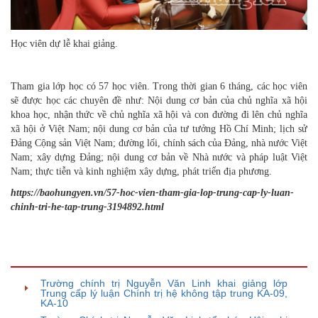
Học viên dự lễ khai giảng.
Tham gia lớp học có 57 học viên. Trong thời gian 6 tháng, các học viên
sẽ được học các chuyên đề như: Nội dung cơ bản của chủ nghĩa xã hội
khoa học, nhận thức về chủ nghĩa xã hội và con đường đi lên chủ nghĩa
xã hội ở Việt Nam; nội dung cơ bản của tư tưởng Hồ Chí Minh; lịch sử
Đảng Cộng sản Việt Nam; đường lối, chính sách của Đảng, nhà nước Việt
Nam; xây dựng Đảng; nội dung cơ bản về Nhà nước và pháp luật Việt
Nam; thực tiễn và kinh nghiệm xây dựng, phát triển địa phương.
https://baohungyen.vn/57-hoc-vien-tham-gia-lop-trung-cap-ly-luan-
chinh-tri-he-tap-trung-3194892.html
TIN BÀI LIÊN QUAN
Trường chính trị Nguyễn Văn Linh khai giảng lớp
Trung cấp lý luận Chính trị hệ không tập trung KA-09,
KA-10