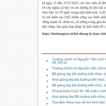
từ ngày 11 đến 13/11/2025, các học viên sẽ đư
về chủ nghĩa xã hội và con đường đi lên chủ n
lược bảo vệ Tổ quốc trong tình hình mới; Giải
trí tuệ nhân tạo (AI) nhằm nâng cao hiệu su
vững mạnh về chính trị, tư tưởng trong giai đ
bền vững, làm giàu hợp pháp và thực hiện tốt c
https://baohungyen.vn/boi-duong-ly-luan-ch
TIN BÀI LIÊN QUAN
Trường chính trị Nguyễn Văn Linh k
09, KA-10
Trường Chính trị Nguyễn Văn Linh 
Bế giảng lớp bồi dưỡng kiến thức, 
Khai giảng lớp bồi dưỡng kiến thức
Bế giảng lớp bồi dưỡng kiến thức, 
Chung khảo Cuộc thi “đề xuất ý tưở
Khai giảng lớp Bồi dưỡng kiến thức
Tọa đàm Khoa học về mô hình dân v