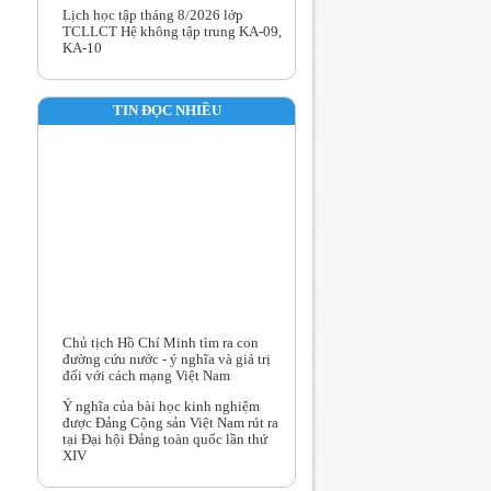
Lịch học tập tháng 8/2026 lớp
TCLLCT Hệ không tập trung KA-09,
KA-10
Kế hoạch học tập toàn khóa lớp
TCLLCT Hệ không tập trung KA-10
TIN ĐỌC NHIỀU
Kế hoạch học tập toàn khóa lớp
TCLLCT Hệ không tập trung KA-09
Trường Chính trị Nguyễn Văn Linh
tổ chức Hội nghị Chuyên môn quý III
năm 2026
Chủ tịch Hồ Chí Minh tìm ra con
đường cứu nước - ý nghĩa và giá trị
đối với cách mạng Việt Nam
Ý nghĩa của bài học kinh nghiệm
được Đảng Cộng sản Việt Nam rút ra
tại Đại hội Đảng toàn quốc lần thứ
XIV
Nghị quyết số 79- NQ/TW: bước
ngoặt chiến lược trong tư duy phát