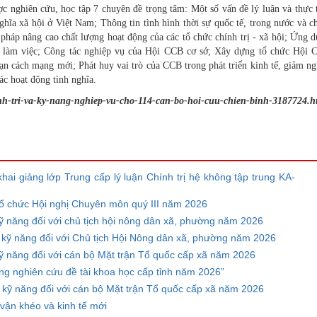
ợc nghiên cứu, học tập 7 chuyên đề trọng tâm: Một số vấn đề lý luận và thực 
ghĩa xã hội ở Việt Nam; Thông tin tình hình thời sự quốc tế, trong nước và c
 pháp nâng cao chất lượng hoạt động của các tổ chức chính trị - xã hội; Ứng 
ất làm việc; Công tác nghiệp vụ của Hội CCB cơ sở; Xây dựng tổ chức Hội
oạn cách mạng mới; Phát huy vai trò của CCB trong phát triển kinh tế, giảm n
ác hoạt động tình nghĩa.
inh-tri-va-ky-nang-nghiep-vu-cho-114-can-bo-hoi-cuu-chien-binh-3187724.h
hai giảng lớp Trung cấp lý luận Chính trị hệ không tập trung KA-
tổ chức Hội nghị Chuyên môn quý III năm 2026
kỹ năng đối với chủ tịch hội nông dân xã, phường năm 2026
, kỹ năng đối với Chủ tịch Hội Nông dân xã, phường năm 2026
kỹ năng đối với cán bộ Mặt trận Tổ quốc cấp xã năm 2026
ng nghiên cứu đề tài khoa học cấp tỉnh năm 2026”
, kỹ năng đối với cán bộ Mặt trận Tổ quốc cấp xã năm 2026
ận khéo và kinh tế mới