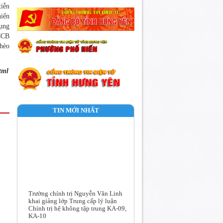
tiễn
hiến
dụng
 CCB
ghèo
tml
TIN MỚI NHẤT
Trường chính trị Nguyễn Văn Linh
khai giảng lớp Trung cấp lý luận
Chính trị hệ không tập trung KA-09,
KA-10