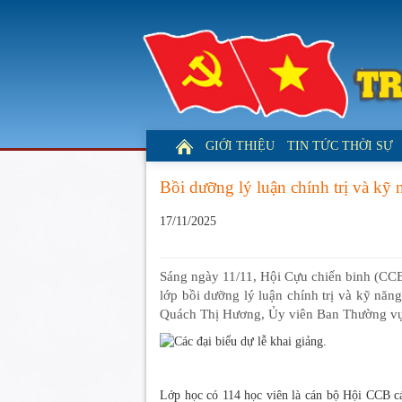
GIỚI THIỆU
TIN TỨC THỜI SỰ
Bồi dưỡng lý luận chính trị và kỹ
17/11/2025
Sáng ngày 11/11, Hội Cựu chiến binh (CCB
lớp bồi dưỡng lý luận chính trị và kỹ nă
Quách Thị Hương, Ủy viên Ban Thường vụ 
Lớp học có 114 học viên là cán bộ Hội CCB cá