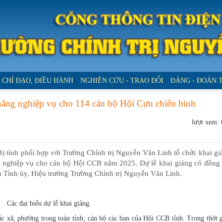
CHỈ ĐẠO, ĐIỀU HÀNH
NGHIÊN CỨU - TRAO ĐỔI
ĐẢNG - ĐOÀN 
 năng nghiệp vụ cho 114 cán bộ Hội Cựu chiến binh
lượt xem:
) tỉnh phối hợp với Trường Chính trị Nguyễn Văn Linh tổ chức khai gi
ng nghiệp vụ cho cán bộ Hội CCB năm 2025. Dự lễ khai giảng có đồng 
Tỉnh ủy, Hiệu trưởng Trường Chính trị Nguyễn Văn Linh.
Các đại biểu dự lễ khai giảng.
c xã, phường trong toàn tỉnh; cán bộ các ban của Hội CCB tỉnh. Trong thời 