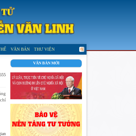
THỂ
VĂN BẢN
THƯ VIỆN
VĂN BẢN MỚI
 655
ảng
chí
gian