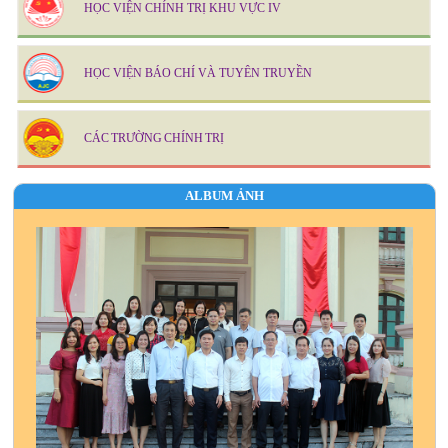
HỌC VIỆN CHÍNH TRỊ KHU VỰC IV
HỌC VIỆN BÁO CHÍ VÀ TUYÊN TRUYỀN
CÁC TRƯỜNG CHÍNH TRỊ
ALBUM ẢNH