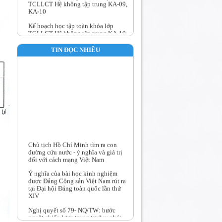
Kế hoạch học tập toàn khóa lớp
TCLLCT Hệ không tập trung KA-10
Kế hoạch học tập toàn khóa lớp
TCLLCT Hệ không tập trung KA-09
TIN ĐỌC NHIỀU
Trường Chính trị Nguyễn Văn Linh
tổ chức Hội nghị Chuyên môn quý III
năm 2026
Chủ tịch Hồ Chí Minh tìm ra con
đường cứu nước - ý nghĩa và giá trị
đối với cách mạng Việt Nam
Ý nghĩa của bài học kinh nghiệm
được Đảng Cộng sản Việt Nam rút ra
tại Đại hội Đảng toàn quốc lần thứ
XIV
Nghị quyết số 79- NQ/TW: bước
ngoặt chiến lược trong tư duy phát
triển kinh tế nhà nước giai đoạn mới
Tư tưởng Hồ Chí Minh về công tác