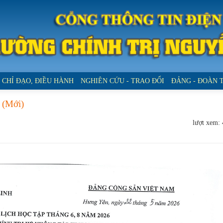
CHỈ ĐẠO, ĐIỀU HÀNH
NGHIÊN CỨU - TRAO ĐỔI
ĐẢNG - ĐOÀN 
 (Mới)
lượt xem: