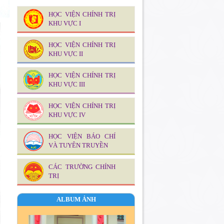
cán bộ và sự vận dụng trong giai
đoạn hiện nay
HỌC VIỆN CHÍNH TRỊ
KHU VỰC I
Kế hoạch giảng dạy - học tập lớp BD
kiến thức, kỹ năng đối với cán bộ,
công chức Văn phòng Đảng uỷ cấp
HỌC VIỆN CHÍNH TRỊ
xã năm 2026
KHU VỰC II
HỌC VIỆN CHÍNH TRỊ
KHU VỰC III
HỌC VIỆN CHÍNH TRỊ
KHU VỰC IV
HỌC VIỆN BÁO CHÍ
VÀ TUYÊN TRUYỀN
CÁC TRƯỜNG CHÍNH
TRỊ
ALBUM ẢNH