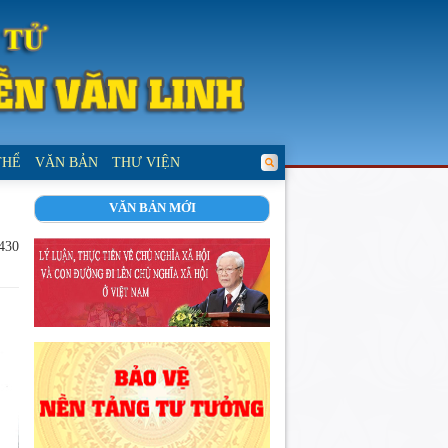
THỂ
VĂN BẢN
THƯ VIỆN
VĂN BẢN MỚI
 430