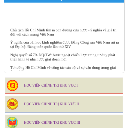
Chủ tịch Hồ Chí Minh tìm ra con đường cứu nước - ý nghĩa và giá trị
đối với cách mạng Việt Nam
Ý nghĩa của bài học kinh nghiệm được Đảng Cộng sản Việt Nam rút ra
tại Đại hội Đảng toàn quốc lần thứ XIV
Nghị quyết số 79- NQ/TW: bước ngoặt chiến lược trong tư duy phát
triển kinh tế nhà nước giai đoạn mới
Tư tưởng Hồ Chí Minh về công tác cán bộ và sự vận dụng trong giai
đoạn hiện nay
Kế hoạch giảng dạy - học tập lớp BD kiến thức, kỹ năng đối với cán bộ,
công chức Văn phòng Đảng uỷ cấp xã năm 2026
HỌC VIỆN CHÍNH TRỊ KHU VỰC I
HỌC VIỆN CHÍNH TRỊ KHU VỰC II
HỌC VIỆN CHÍNH TRỊ KHU VỰC III