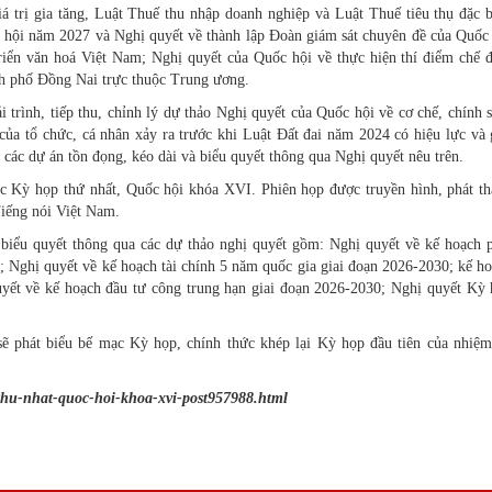
 trị gia tăng, Luật Thuế thu nhập doanh nghiệp và Luật Thuế tiêu thụ đặc b
 hội năm 2027 và Nghị quyết về thành lập Đoàn giám sát chuyên đề của Quốc
riển văn hoá Việt Nam; Nghị quyết của Quốc hội về thực hiện thí điểm chế 
ành phố Đồng Nai trực thuộc Trung ương.
 trình, tiếp thu, chỉnh lý dự thảo Nghị quyết của Quốc hội về cơ chế, chính 
 của tổ chức, cá nhân xảy ra trước khi Luật Đất đai năm 2024 có hiệu lực và 
các dự án tồn đọng, kéo dài và biểu quyết thông qua Nghị quyết nêu trên.
c Kỳ họp thứ nhất, Quốc hội khóa XVI. Phiên họp được truyền hình, phát t
Tiếng nói Việt Nam.
 biểu quyết thông qua các dự thảo nghị quyết gồm: Nghị quyết về kế hoạch 
0; Nghị quyết về kế hoạch tài chính 5 năm quốc gia giai đoạn 2026-2030; kế h
uyết về kế hoạch đầu tư công trung hạn giai đoạn 2026-2030; Nghị quyết Kỳ
ẽ phát biểu bế mạc Kỳ họp, chính thức khép lại Kỳ họp đầu tiên của nhiệ
thu-nhat-quoc-hoi-khoa-xvi-post957988.html