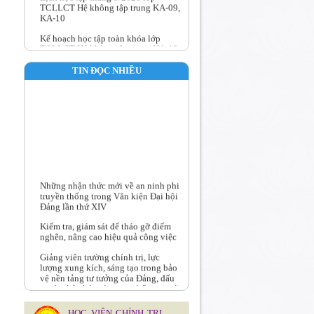
KA-10
Kế hoạch học tập toàn khóa lớp
TCLLCT Hệ không tập trung KA-10
Kế hoạch học tập toàn khóa lớp
TCLLCT Hệ không tập trung KA-09
TIN ĐỌC NHIỀU
Trường Chính trị Nguyễn Văn Linh
tổ chức Hội nghị Chuyên môn quý III
năm 2026
Những nhận thức mới về an ninh phi
truyền thống trong Văn kiện Đại hội
Đảng lần thứ XIV
Kiểm tra, giám sát để tháo gỡ điểm
nghẽn, nâng cao hiệu quả công việc
Giảng viên trường chính trị, lực
lượng xung kích, sáng tạo trong bảo
vệ nền tảng tư tưởng của Đảng, đấu
tranh phản bác các quan điểm sai trái,
thù địch trong tình hình mới
Tư tưởng Hồ Chí Minh về công tác
HỌC VIỆN CHÍNH TRỊ