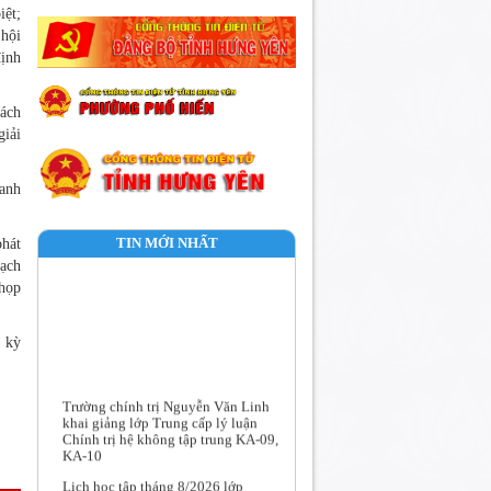
iệt;
 hội
định
sách
giải
hanh
TIN MỚI NHẤT
phát
oạch
 họp
m kỳ
Trường chính trị Nguyễn Văn Linh
khai giảng lớp Trung cấp lý luận
Chính trị hệ không tập trung KA-09,
KA-10
Lịch học tập tháng 8/2026 lớp
TCLLCT Hệ không tập trung KA-09,