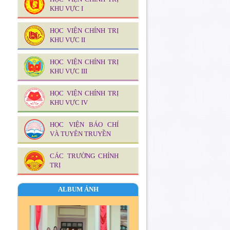
huấn luyện cán bộ
KHU VỰC I
Chủ tịch Hồ Chí Minh tìm ra con
đường cứu nước - ý nghĩa và giá trị
HỌC VIỆN CHÍNH TRỊ
đối với cách mạng Việt Nam
KHU VỰC II
HỌC VIỆN CHÍNH TRỊ
KHU VỰC III
HỌC VIỆN CHÍNH TRỊ
KHU VỰC IV
HỌC VIỆN BÁO CHÍ
VÀ TUYÊN TRUYỀN
CÁC TRƯỜNG CHÍNH
TRỊ
ALBUM ẢNH