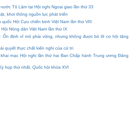
 nước Tô Lâm tại Hội nghị Ngoại giao lần thứ 33
ật, khơi thông nguồn lực phát triển
àn quốc Hội Cựu chiến binh Việt Nam lần thứ VIII
c Hội Nông dân Việt Nam lần thứ IX
: Ổn định vĩ mô phải vững, nhưng không được bỏ lỡ cơ hội tăng
i quyết thực chất kiến nghị của cử tri
 khai mạc Hội nghị lần thứ hai Ban Chấp hành Trung ương Đảng
 Kỳ họp thứ nhất, Quốc hội khóa XVI