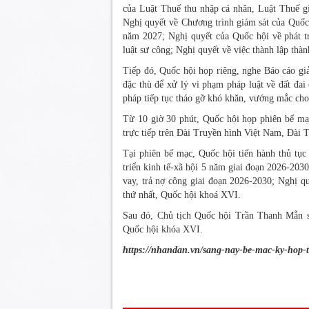
của Luật Thuế thu nhập cá nhân, Luật Thuế giá
Nghị quyết về Chương trình giám sát của Quốc
năm 2027; Nghị quyết của Quốc hội về phát t
luật sư công; Nghị quyết về việc thành lập th
Tiếp đó, Quốc hội họp riêng, nghe Báo cáo giải
đặc thù để xử lý vi phạm pháp luật về đất đai
pháp tiếp tục tháo gỡ khó khăn, vướng mắc cho 
Từ 10 giờ 30 phút, Quốc hội họp phiên bế mạ
trực tiếp trên Đài Truyền hình Việt Nam, Đài 
Tại phiên bế mạc, Quốc hội tiến hành thủ tục
triển kinh tế-xã hội 5 năm giai đoạn 2026-203
vay, trả nợ công giai đoạn 2026-2030; Nghị q
thứ nhất, Quốc hội khoá XVI.
Sau đó, Chủ tịch Quốc hội Trần Thanh Mẫn s
Quốc hội khóa XVI.
https://nhandan.vn/sang-nay-be-mac-ky-hop-
TIN BÀI LIÊN QUAN