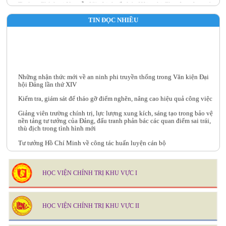
III năm 2026
TIN ĐỌC NHIỀU
Những nhận thức mới về an ninh phi truyền thống trong Văn kiện Đại
hội Đảng lần thứ XIV
Kiểm tra, giám sát để tháo gỡ điểm nghẽn, nâng cao hiệu quả công việc
Giảng viên trường chính trị, lực lượng xung kích, sáng tạo trong bảo vệ
nền tảng tư tưởng của Đảng, đấu tranh phản bác các quan điểm sai trái,
thù địch trong tình hình mới
Tư tưởng Hồ Chí Minh về công tác huấn luyện cán bộ
Chủ tịch Hồ Chí Minh tìm ra con đường cứu nước - ý nghĩa và giá trị
đối với cách mạng Việt Nam
HỌC VIỆN CHÍNH TRỊ KHU VỰC I
HỌC VIỆN CHÍNH TRỊ KHU VỰC II