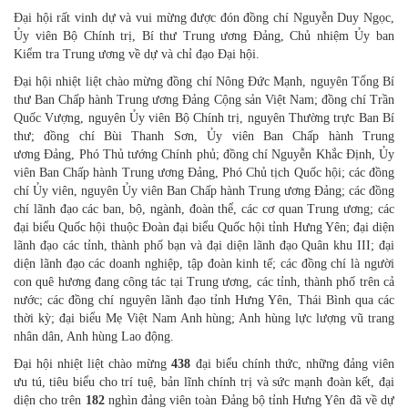
Đại hội rất vinh dự và vui mừng được đón đồng chí Nguyễn Duy Ngọc,
Ủy viên Bộ Chính trị, Bí thư Trung ương Đảng, Chủ nhiệm Ủy ban
Kiểm tra Trung ương
về dự và chỉ đạo Đại hội.
Đại hội nhiệt liệt chào mừng đồng chí Nông Đức Mạnh, nguyên Tổng Bí
thư Ban Chấp hành Trung ương Đảng Cộng sản Việt Nam; đồng chí Trần
Quốc Vượng, nguyên Ủy viên Bộ Chính trị, nguyên Thường trực Ban Bí
thư; đồng chí Bùi Thanh Sơn, Ủy viên Ban Chấp hành Trung
ương Đảng, Phó Thủ tướng Chính phủ; đồng chí Nguyễn Khắc Định, Ủy
viên Ban Chấp hành Trung ương Đảng, Phó Chủ tịch Quốc hội; các đồng
chí Ủy viên, nguyên Ủy viên Ban Chấp hành Trung ương Đảng; các đồng
chí lãnh đạo các ban, bộ, ngành, đoàn thể, các cơ quan Trung ương; các
đại biểu Quốc hội thuộc Đoàn đại biểu Quốc hội tỉnh Hưng Yên; đại diện
lãnh đạo các tỉnh, thành phố bạn và đại diện lãnh đạo Quân khu III; đại
diện lãnh đạo các doanh nghiệp, tập đoàn kinh tế; các đồng chí là người
con quê hương đang công tác tại Trung ương, các tỉnh, thành phố trên cả
nước; các đồng chí nguyên lãnh đạo tỉnh Hưng Yên, Thái Bình qua các
thời kỳ; đại biểu Mẹ Việt Nam Anh hùng; Anh hùng lực lượng vũ trang
nhân dân, Anh hùng Lao động.
Đại hội nhiệt liệt chào mừng
4
38
đại biểu chính thức, những đảng viên
ưu tú, tiêu biểu cho trí tuệ, bản lĩnh chính trị và sức mạnh đoàn kết, đại
diện cho trên
1
82
nghìn đảng viên toàn Đảng bộ tỉnh Hưng Yên đã về dự