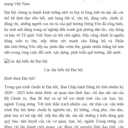
mạng Việt Nam.
Đại hội chúng ta thành kính tưởng nhớ và bày tỏ lòng biết ơn sâu sắc các
thế hệ lãnh đạo tiền bối, anh hùng liệt sĩ, cán bộ, đảng viên, chiến sĩ,
đồng chí, những người con ưu tú của quê hương Hưng Yên đã cống hiến,
hy sinh anh dũng trong sự nghiệp đấu tranh giải phóng dân tộc, xây dựng
và bảo vệ Tổ quốc Việt Nam xã hội chủ nghĩa. Đây cũng chính là nguồn
động viên to lớn, tiếp thêm sức mạnh cho Đảng bộ và Nhân
dân tỉnh Hưng Yên tiếp tục phấn đấu vươn lên, giành nhiều thắng lợi hơn
nữa trong công cuộc đổi mới, xây dựng, phát triển quê hương, đất nước.
Các đại biểu dự Đại hội.
Kính thưa Đại hội!
Trong quá trình chuẩn bị Đại hội, Ban Chấp hành Đảng bộ tỉnh nhiệm kỳ
2020 - 2025 luôn nhận được sự quan tâm lãnh đạo, chỉ đạo sâu sát của
Bộ Chính trị, Ban Bí thư và sự hỗ trợ nhiệt tình của các ban, bộ,
ngành Trung ương. Với tinh thần trách nhiệm cao, dự thảo các văn kiện
trình Đại hội được chuẩn bị nghiêm túc, kỹ lưỡng, công phu, chu đáo,
phát huy trí tuệ tập thể, tiếp thu đầy đủ, sâu sắc những ý kiến đóng góp
quý báu, tâm huyết của các cơ quan, ban, bộ, ngành Trung ương; các
đồng chí lão thành cách mạng, các đồng chí nguyên lãnh đạo tỉnh, cán