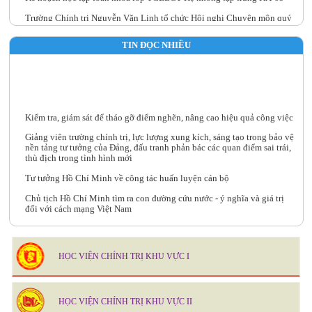
Trường Chính trị Nguyễn Văn Linh tổ chức Hội nghị Chuyên môn quý
III năm 2026
TIN ĐỌC NHIỀU
Kiểm tra, giám sát để tháo gỡ điểm nghẽn, nâng cao hiệu quả công việc
Giảng viên trường chính trị, lực lượng xung kích, sáng tạo trong bảo vệ
nền tảng tư tưởng của Đảng, đấu tranh phản bác các quan điểm sai trái,
thù địch trong tình hình mới
Tư tưởng Hồ Chí Minh về công tác huấn luyện cán bộ
Chủ tịch Hồ Chí Minh tìm ra con đường cứu nước - ý nghĩa và giá trị
đối với cách mạng Việt Nam
Nghị quyết số 79- NQ/TW: bước ngoặt chiến lược trong tư duy phát
triển kinh tế nhà nước giai đoạn mới
HỌC VIỆN CHÍNH TRỊ KHU VỰC I
HỌC VIỆN CHÍNH TRỊ KHU VỰC II