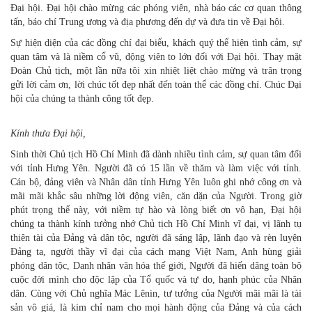
Đại hội. Đại hội chào mừng các phóng viên, nhà báo các cơ quan thông
tấn, báo chí Trung ương và địa phương đến dự và đưa tin về Đại hội.
Sự hiện diện của các đồng chí đại biểu, khách quý thể hiện tình cảm, sự
quan tâm và là niềm cổ vũ, động viên to lớn đối với Đại hội. Thay mặt
Đoàn Chủ tịch, một lần nữa tôi xin nhiệt liệt chào mừng và trân trọng
gửi lời cảm ơn, lời chúc tốt đẹp nhất đến toàn thể các đồng chí. Chúc Đại
hội của chúng ta thành công tốt đẹp.
Kính thưa Đại hội,
Sinh thời Chủ tịch Hồ Chí Minh đã dành nhiều tình cảm, sự quan tâm đối
với tỉnh Hưng Yên. Người đã có 15 lần về thăm và làm việc với tỉnh.
Cán bộ, đảng viên và Nhân dân tỉnh Hưng Yên luôn ghi nhớ công ơn và
mãi mãi khắc sâu những lời động viên, căn dặn của Người. Trong giờ
phút trọng thể này, với niềm tự hào và lòng biết ơn vô hạn, Đại hội
chúng ta thành kính tưởng nhớ Chủ tịch Hồ Chí Minh vĩ đại, vị lãnh tụ
thiên tài của Đảng và dân tộc, người đã sáng lập, lãnh đạo và rèn luyện
Đảng ta, người thầy vĩ đại của cách mạng Việt Nam, Anh hùng giải
phóng dân tộc, Danh nhân văn hóa thế giới, Người đã hiến dâng toàn bộ
cuộc đời mình cho độc lập của Tổ quốc và tự do, hạnh phúc của Nhân
dân. Cùng với Chủ nghĩa Mác Lênin, tư tưởng của Người mãi mãi là tài
sản vô giá, là kim chỉ nam cho mọi hành động của Đảng và của cách