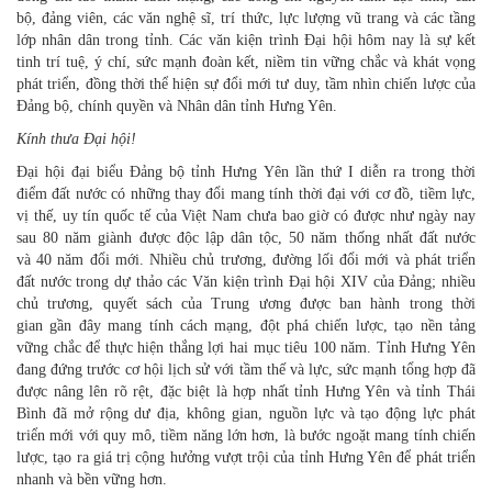
bộ, đảng viên, các văn nghệ sĩ, trí thức, lực lượng vũ trang và các tầng
lớp nhân dân trong tỉnh. Các văn kiện trình Đại hội hôm nay là sự kết
tinh trí tuệ, ý chí, sức mạnh đoàn kết, niềm tin vững chắc và khát vọng
phát triển, đồng thời thể hiện sự đổi mới tư duy, tầm nhìn chiến lược của
Đảng bộ, chính quyền và Nhân dân tỉnh Hưng Yên.
Kính thưa Đại hội!
Đại hội đại biểu Đảng bộ tỉnh Hưng Yên lần thứ I diễn ra trong thời
điểm đất nước có những thay đổi mang tính thời đại với cơ đồ, tiềm lực,
vị thế, uy tín quốc tế của Việt Nam chưa bao giờ có được như ngày nay
sau 80 năm giành được độc lập dân tộc, 50 năm thống nhất đất nước
và 40 năm đổi mới. Nhiều chủ trương, đường lối đổi mới và phát triển
đất nước trong dự thảo các Văn kiện trình Đại hội XIV của Đảng; nhiều
chủ trương, quyết sách của Trung ương được ban hành trong thời
gian gần đây mang tính cách mạng, đột phá chiến lược, tạo nền tảng
vững chắc để thực hiện thắng lợi hai mục tiêu 100 năm. Tỉnh Hưng Yên
đang đứng trước cơ hội lịch sử với tầm thế và lực, sức mạnh tổng hợp đã
được nâng lên rõ rệt, đặc biệt là hợp nhất tỉnh Hưng Yên và tỉnh Thái
Bình đã mở rộng dư địa, không gian, nguồn lực và tạo động lực phát
triển mới với quy mô, tiềm năng lớn hơn, là bước ngoặt mang tính chiến
lược, tạo ra giá trị cộng hưởng vượt trội của tỉnh Hưng Yên để phát triển
nhanh và bền vững hơn.