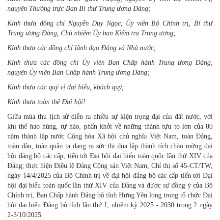
nguyên Thường trực Ban Bí thư Trung ương Đảng;
Kính thưa
đồng chí
Nguyễn Duy Ngọc, Ủy viên
Bộ Chính trị
, Bí thư
Trung ương Đảng, Chủ nhiệm
Ủy ban Kiểm tra
Trung ương;
Kính thưa các đồng chí lãnh đạo Đảng và Nhà nước;
Kính thưa các đồng chí
Ủy vi
ên Ban Chấp hành Trung ương Đảng,
nguyên
Ủy viên Ban Chấp hành Trung ương
Đảng;
Kính thưa các quý vị đại biểu, khách quý;
Kính thưa toàn thể Đại hội
!
Giữa mùa thu lịch sử diễn ra nhiều sự kiện trọng đại của đất nước, với
khí thế hào hùng, tự hào, phấn khởi về những thành tựu to lớn của 80
năm thành lập nước Cộng hòa Xã hội chủ nghĩa Việt Nam, toàn Đảng,
toàn dân, toàn quân ta đang ra sức thi đua lập thành tích chào mừng đại
hội đảng bộ các cấp, tiến tới Đại hội đại biểu toàn quốc lần thứ XIV của
Đảng; thực hiện Điều lệ Đảng Cộng sản Việt Nam, Chỉ thị số 45-CT/TW,
ngày 14/4/2025 của Bộ Chính trị về đại hội đảng bộ các cấp tiến tới Đại
hội đại biểu toàn quốc lần thứ XIV của Đảng và được sự đồng ý của Bộ
Chính trị, Ban Chấp hành Đảng bộ tỉnh Hưng Yên long trọng tổ chức Đại
hội đại biểu Đảng bộ tỉnh lần thứ I, nhiệm kỳ 2025 - 2030 trong 2 ngày
2-3/10/2025.