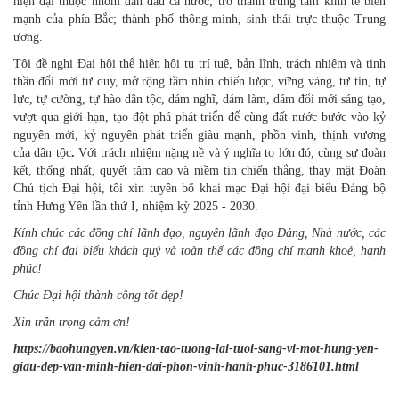
hiện đại thuộc nhóm dẫn đầu cả nước; trở thành trung tâm kinh tế biển
mạnh của phía Bắc; thành phố thông minh, sinh thái trực thuộc Trung
ương.
Tôi đề nghị Đại hội thể hiện hội tụ trí tuệ, bản lĩnh, trách nhiệm và tinh
thần đổi mới tư duy, mở rộng tầm nhìn chiến lược, vững vàng, tự tin, tự
lực, tự cường, tự hào dân tộc, dám nghĩ, dám làm, dám đổi mới sáng tạo,
vượt qua giới hạn, tạo đột phá phát triển để cùng đất nước bước vào kỷ
nguyên mới, kỷ nguyên phát triển giàu mạnh, phồn vinh, thịnh vượng
của dân tộc
.
Với trách nhiệm nặng nề và ý nghĩa to lớn đó, cùng sự đoàn
kết, thống nhất, quyết tâm cao và niềm tin chiến thắng, thay mặt Đoàn
Chủ tịch Đại hội, tôi xin tuyên bố khai mạc Đại hội đại biểu Đảng bộ
tỉnh Hưng Yên lần thứ I, nhiệm kỳ 2025 - 2030.
Kính chúc các đồng chí lãnh đạo, nguyên lãnh đạo Đảng, Nhà nước, các
đồng chí đại biểu khách quý và toàn thể các đồng chí mạnh khoẻ, hạnh
phúc!
Chúc Đại hội thành công tốt đẹp!
Xin trân trọng cảm ơn!
https://baohungyen.vn/kien-tao-tuong-lai-tuoi-sang-vi-mot-hung-yen-
giau-dep-van-minh-hien-dai-phon-vinh-hanh-phuc-3186101.html