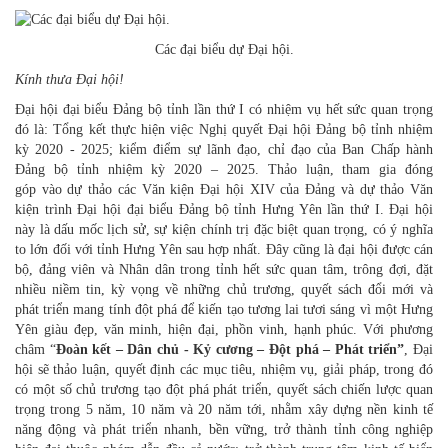
Các đại biểu dự Đại hội.
Kính thưa Đại hội!
Đại hội đại biểu Đảng bộ tỉnh lần thứ I có nhiệm vụ hết sức quan trọng
đó là: Tổng kết thực hiện việc Nghị quyết Đại hội Đảng bộ tỉnh nhiệm
kỳ 2020 - 2025; kiểm điểm sự lãnh đạo, chỉ đạo của Ban Chấp hành
Đảng bộ tỉnh nhiệm kỳ 2020 – 2025. Thảo luận, tham gia đóng
góp vào dự thảo các Văn kiện Đại hội XIV của Đảng và dự thảo Văn
kiện trình Đại hội đại biểu Đảng bộ tỉnh Hưng Yên lần thứ I. Đại hội
này là dấu mốc lịch sử, sự kiện chính trị đặc biệt quan trọng, có ý nghĩa
to lớn đối với tỉnh Hưng Yên sau hợp nhất. Đây cũng là đại hội được cán
bộ, đảng viên và Nhân dân trong tỉnh hết sức quan tâm, trông đợi, đặt
nhiều niềm tin, kỳ vọng về những chủ trương, quyết sách đổi mới và
phát triển mang tính đột phá để kiến tạo tương lai tươi sáng vì một Hưng
Yên giàu đẹp, văn minh, hiện đại, phồn vinh, hạnh phúc. Với phương
châm “
Đoàn kết – Dân chủ - Kỷ cương – Đột phá – Phát triển”
,
Đại
hội sẽ thảo luận, quyết định các mục tiêu, nhiệm vụ, giải pháp, trong đó
có một số chủ trương tạo đột phá phát triển, quyết sách chiến lược quan
trọng trong 5 năm, 10 năm và 20 năm tới, nhằm xây dựng nền kinh tế
năng động và phát triển nhanh, bền vững, trở thành tỉnh công nghiệp