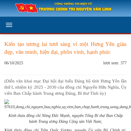
Kiến tạo tương lai tươi sáng vì một Hưng Yên giàu
đẹp, văn minh, hiện đại, phồn vinh, hạnh phúc
06/10/2025
lượt xem: 377
(Diễn văn khai mạc Đại hội đại biểu Đảng bộ tỉnh Hưng Yên lần
thứ I, nhiệm kỳ 2025 - 2030 của đồng chí Nguyễn Hữu Nghĩa, Ủy
viên Ban Chấp hành Trung ương Đảng, Bí thư Tỉnh ủy)
Kính thưa đồng chí Nông Đức Mạnh, nguyên Tổng Bí thư Ban Chấp
hành Trung ương Đảng Cộng s
ả
n Việt Nam
;
Kính thưa đồng chí Trần Quốc Vượng, nguyên Ủy viên
Bộ Chính trị
,