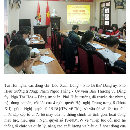
Tại Hội nghị, các đồng chí: Đào Xuân Dũng – Phó Bí thư Đảng ủy, Phó
Hiệu trưởng trường; Phạm Ngọc Thắng - Ủy viên Ban Thường vụ Đảng
ủy; Ngô Thị Hòa – Đảng ủy viên, Phó Hiệu trưởng đã truyền đạt những
nội dung cơ bản, cốt lõi của 4 nghị quyết Hội nghị Trung ương 6 (khóa
XII), gồm: Nghị quyết số 18-NQ/TW về “Một số vấn đề về tiếp tục đổi
mới, sắp xếp tổ chức bộ máy của hệ thống chính trị tinh gọn, hoạt động
hiệu lực, hiệu quả”; Nghị quyết số 19-NQ/TW về “Tiếp tục đổi mới hệ
thống tổ chức và quản lý, nâng cao chất lượng và hiệu quả hoạt động của