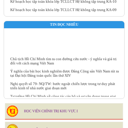
Kế hoạch học tập toàn khóa lớp TCLLCT Hệ không tập trung KA-09
Trường Chính trị Nguyễn Văn Linh tổ chức Hội nghị Chuyên môn quý
III năm 2026
TIN ĐỌC NHIỀU
Chủ tịch Hồ Chí Minh tìm ra con đường cứu nước - ý nghĩa và giá trị
đối với cách mạng Việt Nam
Ý nghĩa của bài học kinh nghiệm được Đảng Cộng sản Việt Nam rút ra
tại Đại hội Đảng toàn quốc lần thứ XIV
Nghị quyết số 79- NQ/TW: bước ngoặt chiến lược trong tư duy phát
triển kinh tế nhà nước giai đoạn mới
Tư tưởng Hồ Chí Minh về công tác cán bộ và sự vận dụng trong giai
đoạn hiện nay
Kế hoạch giảng dạy - học tập lớp BD kiến thức, kỹ năng đối với cán bộ,
công chức Văn phòng Đảng uỷ cấp xã năm 2026
HỌC VIỆN CHÍNH TRỊ KHU VỰC I