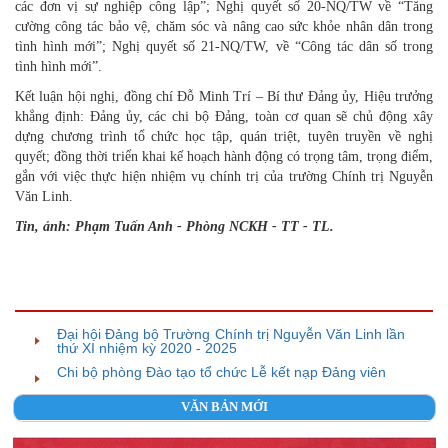
các đơn vị sự nghiệp công lập”; Nghị quyết số 20-NQ/TW về “Tăng
cường công tác bảo vệ, chăm sóc và nâng cao sức khỏe nhân dân trong
tình hình mới”; Nghị quyết số 21-NQ/TW, về “Công tác dân số trong
tình hình mới”.
Kết luận hội nghị, đồng chí Đỗ Minh Trí – Bí thư Đảng ủy, Hiệu trưởng
khẳng định: Đảng ủy, các chi bộ Đảng, toàn cơ quan sẽ chủ động xây
dựng chương trình tổ chức học tập, quán triệt, tuyên truyền về nghị
quyết; đồng thời triển khai kế hoạch hành động có trọng tâm, trọng điểm,
gắn với việc thực hiện nhiệm vụ chính trị của trường Chính trị Nguyễn
Văn Linh.
Tin, ảnh: Phạm Tuấn Anh - Phòng NCKH - TT - TL.
TIN BÀI LIÊN QUAN
Đại hội Đảng bộ Trường Chính trị Nguyễn Văn Linh lần
thứ XI nhiệm kỳ 2020 - 2025
Chi bộ phòng Đào tạo tổ chức Lễ kết nạp Đảng viên
VĂN BẢN MỚI