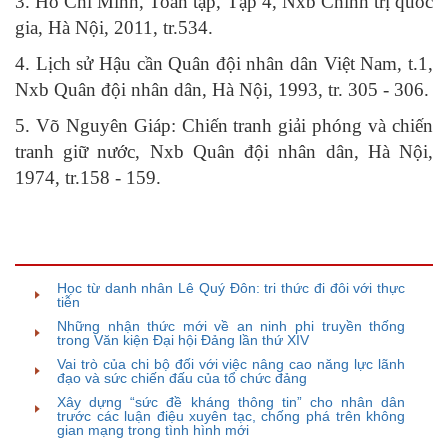
3. Hồ Chí Minh, Toàn tập, Tập 4, Nxb Chính trị quốc
gia, Hà Nội, 2011, tr.534.
4. Lịch sử Hậu cần Quân đội nhân dân Việt Nam, t.1,
Nxb Quân đội nhân dân, Hà Nội, 1993, tr. 305 - 306.
5. Võ Nguyên Giáp: Chiến tranh giải phóng và chiến
tranh giữ nước, Nxb Quân đội nhân dân, Hà Nội,
1974, tr.158 - 159.
TIN BÀI LIÊN QUAN
Học từ danh nhân Lê Quý Đôn: tri thức đi đôi với thực
tiễn
Những nhận thức mới về an ninh phi truyền thống
trong Văn kiện Đại hội Đảng lần thứ XIV
Vai trò của chi bộ đối với việc nâng cao năng lực lãnh
đạo và sức chiến đấu của tổ chức đảng
Xây dựng “sức đề kháng thông tin” cho nhân dân
trước các luận điệu xuyên tạc, chống phá trên không
gian mạng trong tình hình mới