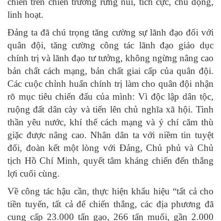
chiến trên chiến trường rừng núi, tích cực, chủ động,
linh hoạt.
Đảng ta đã chú trọng tăng cường sự lãnh đạo đối với
quân đội, tăng cường công tác lãnh đạo giáo dục
chính trị và lãnh đạo tư tưởng, không ngừng nâng cao
bản chất cách mạng, bản chất giai cấp của quân đội.
Các cuộc chỉnh huấn chính trị làm cho quân đội nhận
rõ mục tiêu chiến đấu của mình: Vì độc lập dân tộc,
ruộng đất dân cày và tiến lên chủ nghĩa xã hội. Tinh
thần yêu nước, khí thế cách mạng và ý chí căm thù
giặc được nâng cao. Nhân dân ta với niềm tin tuyệt
đối, đoàn kết một lòng với Đảng, Chủ phủ và Chủ
tịch Hồ Chí Minh, quyết tâm kháng chiến đến thắng
lợi cuối cùng.
Về công tác hậu cần, thực hiện khẩu hiệu “tất cả cho
tiền tuyến, tất cả để chiến thắng, các địa phương đã
cung cấp 23.000 tấn gạo, 266 tấn muối, gần 2.000