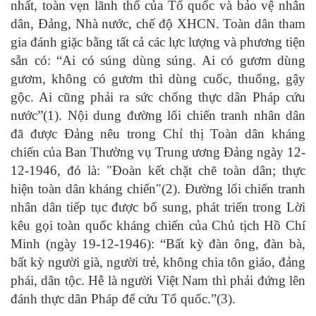
nhất, toàn vẹn lãnh thổ của Tổ quốc và bảo vệ nhân
dân, Đảng, Nhà nước, chế độ XHCN. Toàn dân tham
gia đánh giặc bằng tất cả các lực lượng và phương tiện
sẵn có: “Ai có súng dùng súng. Ai có gươm dùng
gươm, không có gươm thì dùng cuốc, thuổng, gậy
gộc. Ai cũng phải ra sức chống thực dân Pháp cứu
nước”(1). Nội dung đường lối chiến tranh nhân dân
đã được Đảng nêu trong Chỉ thị Toàn dân kháng
chiến của Ban Thường vụ Trung ương Đảng ngày 12-
12-1946, đó là: "Đoàn kết chặt chẽ toàn dân; thực
hiện toàn dân kháng chiến"(2). Đường lối chiến tranh
nhân dân tiếp tục được bổ sung, phát triển trong Lời
kêu gọi toàn quốc kháng chiến của Chủ tịch Hồ Chí
Minh (ngày 19-12-1946): “Bất kỳ đàn ông, đàn bà,
bất kỳ người già, người trẻ, không chia tôn giáo, đảng
phái, dân tộc. Hễ là người Việt Nam thì phải đứng lên
đánh thực dân Pháp để cứu Tổ quốc.”(3).