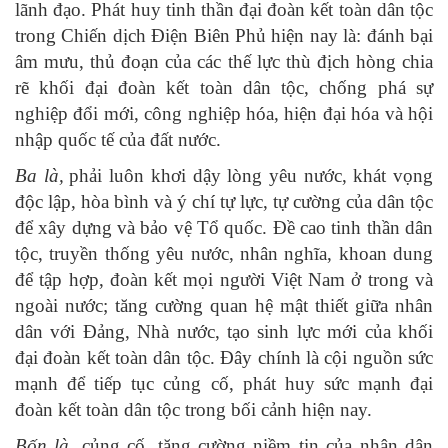
lãnh đạo. Phát huy tinh thần đại đoàn kết toàn dân tộc
trong Chiến dịch Điện Biên Phủ hiện nay là: đánh bại
âm mưu, thủ đoạn của các thế lực thù địch hòng chia
rẽ khối đại đoàn kết toàn dân tộc, chống phá sự
nghiệp đổi mới, công nghiệp hóa, hiện đại hóa và hội
nhập quốc tế của đất nước.
Ba là,
phải luôn khơi dậy lòng yêu nước, khát vọng
độc lập, hòa bình và ý chí tự lực, tự cường của dân tộc
để xây dựng và bảo vệ Tổ quốc. Đề cao tinh thần dân
tộc, truyền thống yêu nước, nhân nghĩa, khoan dung
để tập hợp, đoàn kết mọi người Việt Nam ở trong và
ngoài nước; tăng cường quan hệ mật thiết giữa nhân
dân với Đảng, Nhà nước, tạo sinh lực mới của khối
đại đoàn kết toàn dân tộc. Đây chính là cội nguồn sức
mạnh để tiếp tục củng cố, phát huy sức mạnh đại
đoàn kết toàn dân tộc trong bối cảnh hiện nay.
Bốn là,
củng cố, tăng cường niềm tin của nhân dân