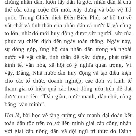
chúng nhân dân, luôn lấy dân là gốc, nhân dân là chủ
thể của công cuộc đổi mới, xây dựng và bảo vệ Tổ
quốc. Trong Chiến dịch Điện Biên Phủ, sự hỗ trợ về
vật chất và tinh thần của nhân dân cả nước là vô cùng
to lớn, nhờ đó mới huy động được sức người, sức của
phục vụ chiến dịch đến ngày toàn thắng. Ngày nay,
sự đóng góp, ủng hộ của nhân dân trong và ngoài
nước về vật chất, tinh thần để xây dựng, phát triển
kinh tế, văn hóa, xã hội có ý nghĩa quan trọng. Vì
vậy, Đảng, Nhà nước cần huy động và tạo điều kiện
cho các tổ chức, doanh nghiệp, các đơn vị kinh tế
tham gia có hiệu quả các hoạt động nêu trên để đạt
được mục tiêu: “Dân giàu, nước mạnh, dân chủ, công
bằng, văn minh”.
Hai là,
bài học về tăng cường sức mạnh đại đoàn kết
toàn dân tộc trên cơ sở liên minh giai cấp công nhân
với giai cấp nông dân và đội ngũ trí thức do Đảng