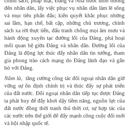
chính sách, pháp luật, Ðảng và Nhà nước luôn hướng
đến nhân dân, lấy việc phục vụ nhân dân làm lẽ sống
và mục tiêu phấn đấu; kiên quyết khắc phục những
sai lầm, hạn chế, bất cập, những chủ trương, chính
sách xa rời thực tiễn, đấu tranh chống mọi âm mưu và
hành động xuyên tạc đường lối của Ðảng, phá hoại
mối quan hệ giữa Ðảng và nhân dân. Ðường lối của
Ðảng là động lực thúc đẩy nhân dân tin tưởng, tham
gia phong trào cách mạng do Ðảng lãnh đạo và gắn
bó với Ðảng.
Năm là,
tăng cường công tác đối ngoại nhân dân giữ
vững sự ổn định chính trị và thúc đẩy sự phát triển
của đất nước. Đối ngoại nhân dân tiếp tục được Đảng
ta phát huy để đẩy khơi dậy tiềm năng, nguồn lực của
đất nước đồng thời tranh thủ thời cơ, sự hợp tác của
các nước trên thế giới để đẩy mạnh công cuộc đổi mới
và hội nhập quốc tế.